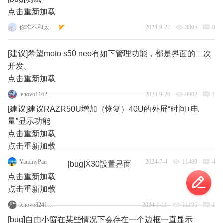
点击重新加载
你咋不和太阳肩并肩
2024-9-27
8805
0
[建议]希望moto s50 neo有如下管理功能，都是界面的二次
开发。
点击重新加载
lenovo116218173
2024-9-26
9902
1
[建议]建议RAZR50U增加（恢复）40U的外屏“时间+电
量”显示功能
点击重新加载
点击重新加载
YammyPan
2024-7-4
11489
4
[bug]X30設置界面
点击重新加载
点击重新加载
lenovo82416158
2024-1-11
11196
1
[bug]自由小窗在某些情况下会存在一个边框一直显示