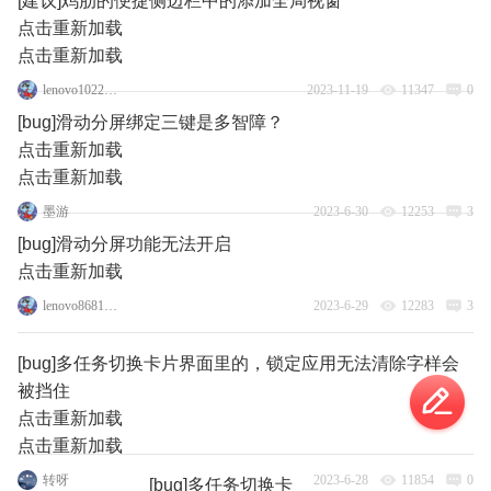
[建议]鸡肋的便捷侧边栏中的添加全局视窗
点击重新加载
点击重新加载
lenovo102282169
2023-11-19
11347
0
[bug]滑动分屏绑定三键是多智障？
点击重新加载
点击重新加载
墨游
2023-6-30
12253
3
[bug]滑动分屏功能无法开启
点击重新加载
lenovo86810535
2023-6-29
12283
3
[bug]多任务切换卡片界面里的，锁定应用无法清除字样会
被挡住
点击重新加载
点击重新加载
转呀
2023-6-28
11854
0
[bug]多任务切换卡