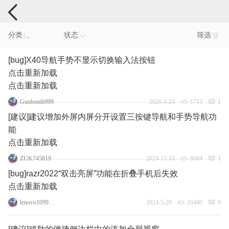
手机反馈
分类
状态
筛选
[bug]X40导航手势不显示切换输入法按钮
点击重新加载
点击重新加载
Gunbomb999
2026-5-24
1713
1
[建议]建议增加外屏内屏分开设置三按键导航和手势导航功
能
点击重新加载
ZUK745819
2024-11-14
8084
1
[bug]razr2022“双击亮屏”功能在折叠手机后失效
点击重新加载
lenovo109998360
2024-5-28
10480
0