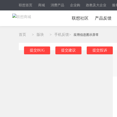
联想首页
商城
消费产品
企业购
政教及大企业
服
联想社区
产品反馈
首页
>
版块
>
手机反馈
>
应用信息图示异常
提交BUG
提交建议
提交投诉