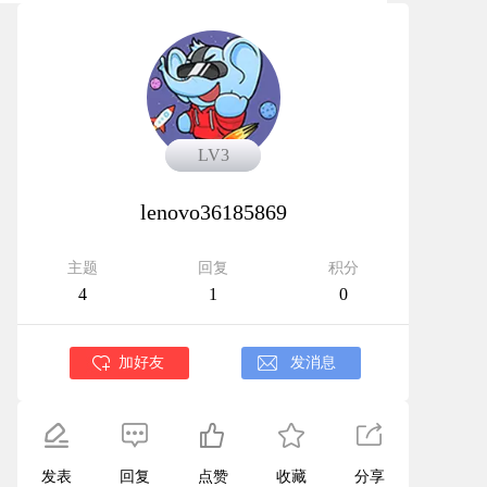
LV3
LV3
lenovo36185869
主题
回复
积分
4
1
0
加好友
发消息
发表
回复
点赞
收藏
分享