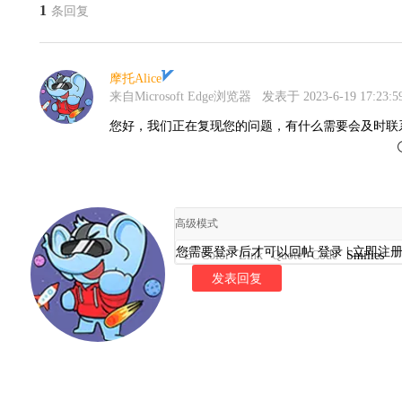
1
条回复
摩托Alice
来自Microsoft Edge浏览器
发表于 2023-6-19 17:23:5
您好，我们正在复现您的问题，有什么需要会及时联
高级模式
您需要登录后才可以回帖
登录
|
立即注
B
Color
Link
Quote
Code
Smilies
发表回复