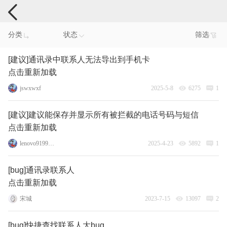
手机反馈
分类
状态
筛选
[建议]通讯录中联系人无法导出到手机卡
点击重新加载
jswxwxf
2025-5-8
6275
1
[建议]建议能保存并显示所有被拦截的电话号码与短信
点击重新加载
lenovo91993839
2025-4-23
5892
1
[bug]通讯录联系人
点击重新加载
宋城
2023-7-15
13097
2
[bug]快捷查找联系人大bug