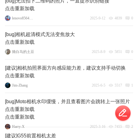
[bug]无法拍下二维码的照片，一直提示识别链接
点击重新加载
lenovo85640277
2025-9-12
4839
0
[bug]相机超清模式无法变焦放大
点击重新加载
骑白马的土豆
2025-8-9
5851
0
[建议]相机拍照界面方向感应能力差，建议支持手动切换
点击重新加载
Jim-Zhang
2025-6-5
5517
1
[bug]Moto相机水印缓慢，并且查看图片会跳转上一张照片
点击重新加载
点击重新加载
Harry-X
2025-3-16
7455
2
[建议]G55前置相机太差