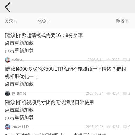
手机反馈
分类
状态
筛选
[建议]拍照超清模式需要16：9分辨率
点击重新加载
点击重新加载
mobeta
2026-6-11
2327
1
[建议]4000多买的X50ULTRA,能不能照顾一下情绪？把相
机相册优化一！
点击重新加载
道灋自然
2025-10-27
4234
2
[建议]相机视频尺寸比例无法满足日常使用
点击重新加载
点击重新加载
lenovo144050378
2025-10-22
4261
0