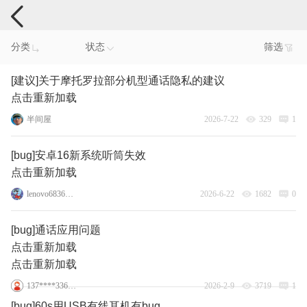
手机反馈
分类
状态
筛选
[建议]关于摩托罗拉部分机型通话隐私的建议
点击重新加载
半间屋
2026-7-22
329
1
[bug]安卓16新系统听筒失效
点击重新加载
lenovo68361835
2026-6-22
1682
0
[bug]通话应用问题
点击重新加载
点击重新加载
137****3360_8
2026-2-9
3719
1
[bug]60s用USB有线耳机有bug