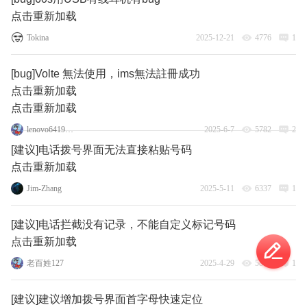
点击重新加载
Tokina
2025-12-21
4776
1
[bug]Volte 無法使用，ims無法註冊成功
点击重新加载
点击重新加载
lenovo64196223
2025-6-7
5782
2
[建议]电话拨号界面无法直接粘贴号码
点击重新加载
Jim-Zhang
2025-5-11
6337
1
[建议]电话拦截没有记录，不能自定义标记号码
点击重新加载
老百姓127
2025-4-29
5845
1
[建议]建议增加拨号界面首字母快速定位