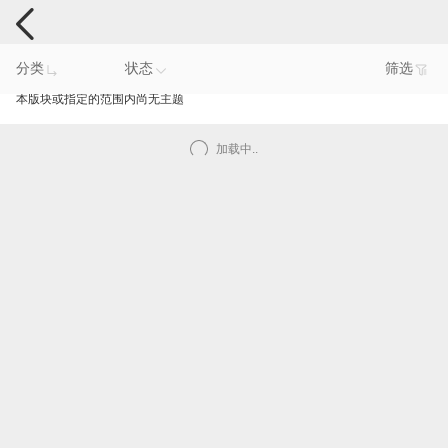
手机反馈
分类
状态
筛选
本版块或指定的范围内尚无主题
加载中..