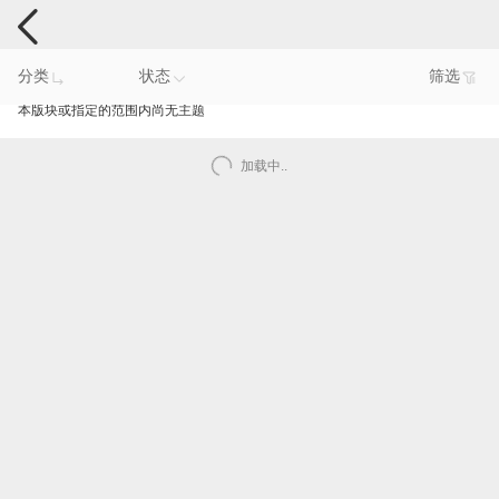
手机反馈
分类
状态
筛选
本版块或指定的范围内尚无主题
加载中..