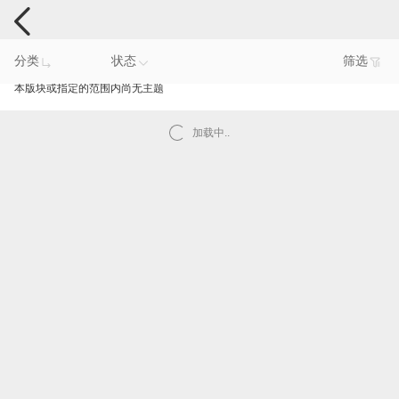
手机反馈
分类
状态
筛选
本版块或指定的范围内尚无主题
加载中..