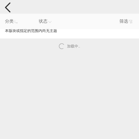
手机反馈
分类
状态
筛选
本版块或指定的范围内尚无主题
加载中..