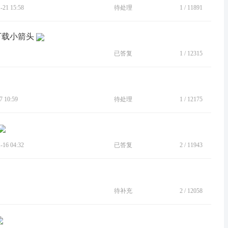
21 15:58
待处理
1
/
11891
传下载小箭头
已答复
1
/
12315
 10:59
待处理
1
/
12175
16 04:32
已答复
2
/
11943
待补充
2
/
12058