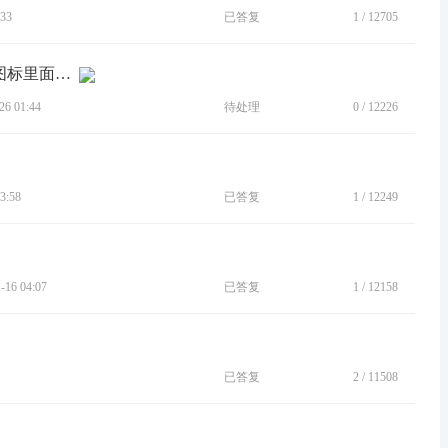
33
已答复
1
/
12705
[建议]能把电池电量百分比显示在电池图标里面吗，单独一格显示出来看不惯。
6 01:44
待处理
0
/
12226
3:58
已答复
1
/
12249
16 04:07
已答复
1
/
12158
已答复
2
/
11508