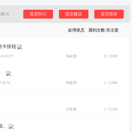
已解决
提交BUG
提交建议
提交投诉
处理状态
遇到次数/关注度
据卡按钮
6 03:17
待处理
0
/
12030
 01:54
待处理
1
/
11646
已答复
1
/
12504
设。