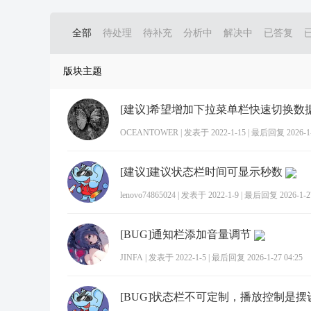
全部
待处理
待补充
分析中
解决中
已答复
版块主题
[建议]希望增加下拉菜单栏快速切换数
OCEANTOWER
|
发表于 2022-1-15
|
最后回复 2026-1-1
[建议]建议状态栏时间可显示秒数
lenovo74865024
|
发表于 2022-1-9
|
最后回复 2026-1-27
[BUG]通知栏添加音量调节
JINFA
|
发表于 2022-1-5
|
最后回复 2026-1-27 04:25
[BUG]状态栏不可定制，播放控制是摆