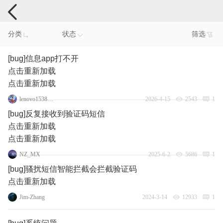
手机反馈
分类
状态
筛选
[bug]信息app打不开
点击重新加载
点击重新加载
lenovo153859108
2026-4-15
2543
1
[bug]反复接收到验证码短信
点击重新加载
点击重新加载
NZ_MX
2025-6-2
5686
1
[bug]骚扰短信智能拦截会拦截验证码
点击重新加载
Jim-Zhang
2024-3-14
12933
1