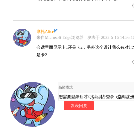
摩托Alice
来自Microsoft Edge浏览器
发表于 2022-5-16 14:56:1
会话里面显示卡1还是卡2，另外这个设计我么有对比
是卡2
高级模式
您需要登录后才可以回帖
登录
|
立即注
B
Color
Link
Quote
Code
Smilies
发表回复