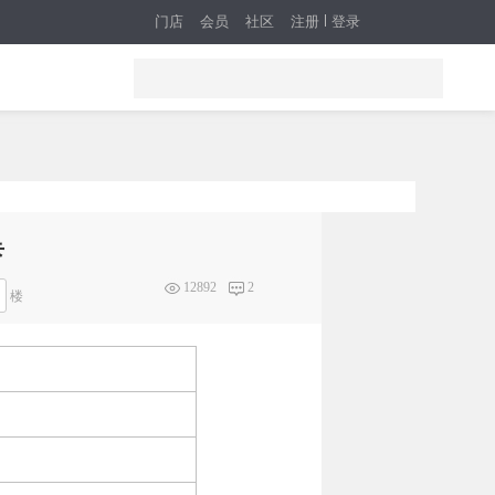
门店
会员
社区
注册
登录
卡
12892
2
楼