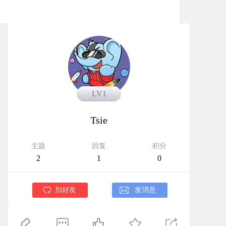
LV1
LV1
Tsie
主题
回复
积分
2
1
0
加好友
发消息