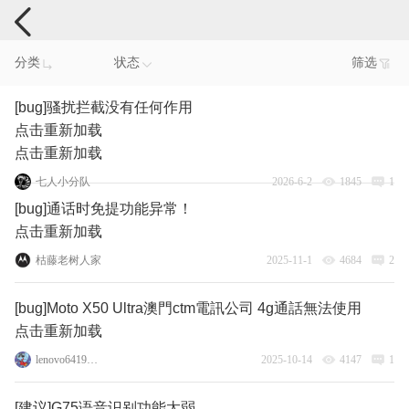
手机反馈
分类
状态
筛选
[bug]骚扰拦截没有任何作用
点击重新加载
点击重新加载
七人小分队
2026-6-2
1845
1
[bug]通话时免提功能异常！
点击重新加载
枯藤老树人家
2025-11-1
4684
2
[bug]Moto X50 Ultra澳門ctm電訊公司 4g通話無法使用
点击重新加载
lenovo64196223
2025-10-14
4147
1
[建议]G75语音识别功能太弱