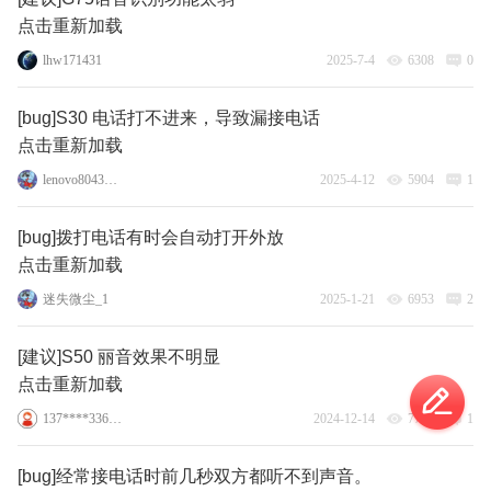
点击重新加载
lhw171431
2025-7-4
6308
0
[bug]S30 电话打不进来，导致漏接电话
点击重新加载
lenovo80439958
2025-4-12
5904
1
[bug]拨打电话有时会自动打开外放
点击重新加载
迷失微尘_1
2025-1-21
6953
2
[建议]S50 丽音效果不明显
点击重新加载
137****3360_8
2024-12-14
7765
1
[bug]经常接电话时前几秒双方都听不到声音。