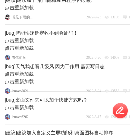
[建议]建议加个 桌面隐藏应用程序 的功能
点击重新加载
听见下雨的声音_1_1
2022-9-25
13106
1
[bug]智能快递绑定收不到验证码！
点击重新加载
点击重新加载
看你们玩
2022-6-20
14058
3
[bug]天气我想看几级风 因为工作用 需要写日志
点击重新加载
点击重新加载
lenovo80215195
2022-5-24
13553
2
[bug]桌面文件夹可以加个快捷方式吗？
点击重新加载
lenovo62627780
2022-3-17
12463
1
[建议]建议加入自定义主屏功能和桌面图标自动排序