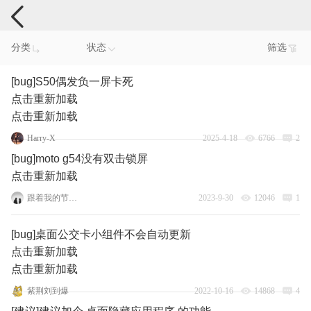
手机反馈
分类
状态
筛选
[bug]S50偶发负一屏卡死
点击重新加载
点击重新加载
Harry-X
2025-4-18
6766
2
[bug]moto g54没有双击锁屏
点击重新加载
跟着我的节奏嗨起来
2023-9-30
12046
1
[bug]桌面公交卡小组件不会自动更新
点击重新加载
点击重新加载
紫荆刘到爆
2022-10-16
14868
4