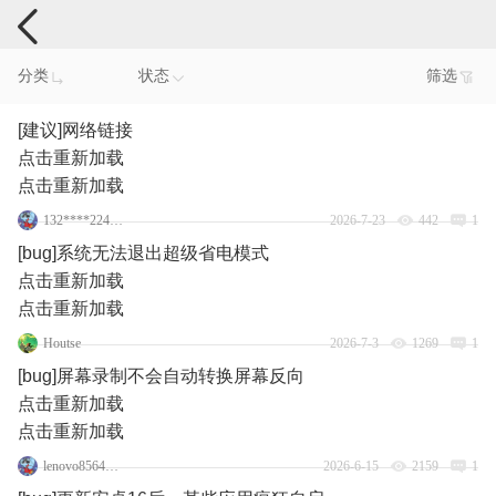
手机反馈
分类
状态
筛选
[建议]网络链接
点击重新加载
点击重新加载
132****2241_1
2026-7-23
442
1
[bug]系统无法退出超级省电模式
点击重新加载
点击重新加载
Houtse
2026-7-3
1269
1
[bug]屏幕录制不会自动转换屏幕反向
点击重新加载
点击重新加载
lenovo85640277
2026-6-15
2159
1