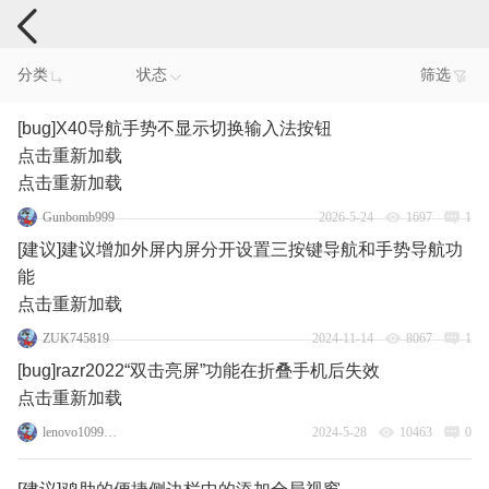
手机反馈
分类
状态
筛选
[bug]X40导航手势不显示切换输入法按钮
点击重新加载
点击重新加载
Gunbomb999
2026-5-24
1697
1
[建议]建议增加外屏内屏分开设置三按键导航和手势导航功
能
点击重新加载
ZUK745819
2024-11-14
8067
1
[bug]razr2022“双击亮屏”功能在折叠手机后失效
点击重新加载
lenovo109998360
2024-5-28
10463
0