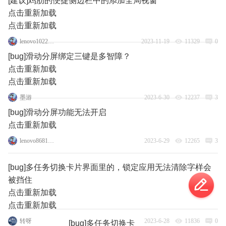
[建议]鸡肋的便捷侧边栏中的添加全局视窗
点击重新加载
点击重新加载
lenovo102282169
2023-11-19
11329
0
[bug]滑动分屏绑定三键是多智障？
点击重新加载
点击重新加载
墨游
2023-6-30
12237
3
[bug]滑动分屏功能无法开启
点击重新加载
lenovo86810535
2023-6-29
12265
3
[bug]多任务切换卡片界面里的，锁定应用无法清除字样会
被挡住
点击重新加载
点击重新加载
转呀
2023-6-28
11836
0
[bug]多任务切换卡