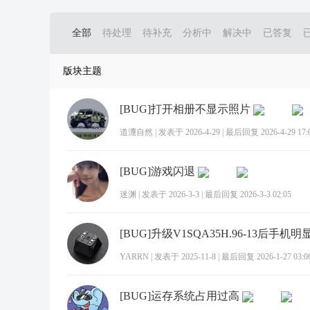
全部
待处理
待补充
分析中
解决中
已答复
版块主题
[BUG]打开相册不显示照片
道灋自然
|
发表于 2026-4-29
|
最后回复 2026-4-29 17:
[BUG]游戏闪退
迷渊
|
发表于 2026-3-3
|
最后回复 2026-3-3 02:05
YARRN
|
发表于 2025-11-8
|
最后回复 2026-1-27 03:0
[BUG]运存系统占用过高