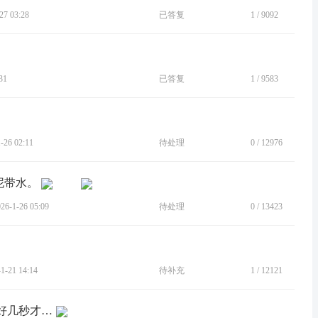
7 03:28
已答复
1
/
9092
31
已答复
1
/
9583
26 02:11
待处理
0
/
12976
拖泥带水。
-1-26 05:09
待处理
0
/
13423
-21 14:14
待补充
1
/
12121
[BUG]音量键调节音量延迟很大，过了好几秒才出现音量条