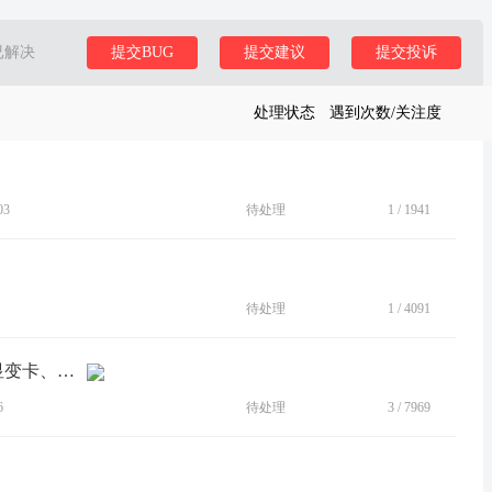
已解决
提交BUG
提交建议
提交投诉
处理状态
遇到次数/关注度
03
待处理
1
/
1941
待处理
1
/
4091
[BUG]升级V1SQA35H.96-13后手机明显变卡、掉帧
6
待处理
3
/
7969