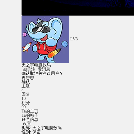
LV3
天之宇电脑数码
加关注
发消息
确认取消关注该用户？
再想想
确认
主题
4
回复
10
积分
90
Ta的主页
Ta的帖子
账号信息
设置
昵称:
天之宇电脑数码
性别:
保密