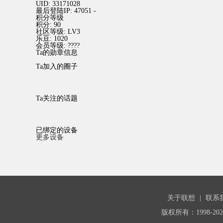
UID:
33171028
最后登陆IP:
47051 -
积分等级
积分:
90
社区等级:
LV3
乐豆:
1020
会员等级:
????
Ta的勋章信息
Ta加入的圈子
Ta关注的话题
已绑定的设备
更多设备
关于联想
|
联系
版权所有：1998-20