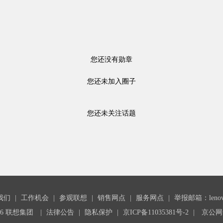
您还没有勋章
您还未加入圈子
您还未关注话题
我们
|
工作机会
|
参观联想
|
销售网点
|
服务网点
|
举报邮箱：lenovoc
26 联想集团
|
法律公告
|
隐私保护
|
京ICP备11035381号-2
|
京公网安