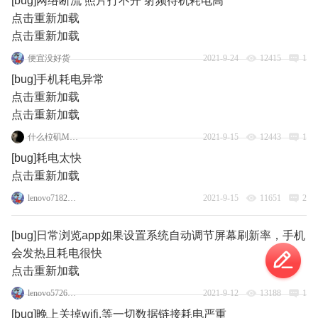
[bug]网络断流 照片打不开 射频待机耗电高
点击重新加载
点击重新加载
便宜没好货
2021-9-24
12415
1
[bug]手机耗电异常
点击重新加载
点击重新加载
什么柆矶Moto
2021-9-15
12443
1
[bug]耗电太快
点击重新加载
lenovo71829684
2021-9-15
11651
2
[bug]日常浏览app如果设置系统自动调节屏幕刷新率，手机
会发热且耗电很快
点击重新加载
lenovo57265241
2021-9-12
13188
1
[bug]晚上关掉wifi,等一切数据链接耗电严重