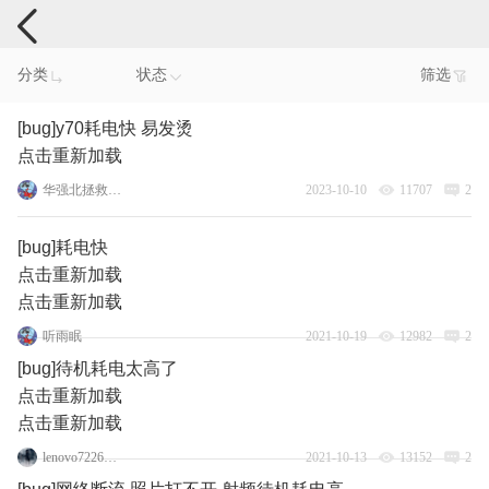
手机反馈
分类
状态
筛选
[bug]y70耗电快 易发烫
点击重新加载
华强北拯救者y70
2023-10-10
11707
2
[bug]耗电快
点击重新加载
点击重新加载
听雨眠
2021-10-19
12982
2
[bug]待机耗电太高了
点击重新加载
点击重新加载
lenovo72264073
2021-10-13
13152
2