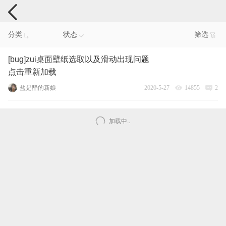
手机反馈
分类
状态
筛选
[bug]zui桌面壁纸选取以及滑动出现问题
点击重新加载
盐是醋的新娘
2020-5-27
14855
2
加载中..