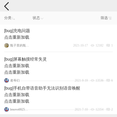
手机反馈
分类
状态
筛选
[bug]充电问题
点击重新加载
瓶子里的瓶瓶瓶
2021-10-17
12182
1
[bug]屏幕触摸经常失灵
点击重新加载
点击重新加载
老爷们
2021-9-19
13536
6
[bug]手机自带语音助手无法识别语音唤醒
点击重新加载
点击重新加载
lenovo69259819
2021-7-10
12354
2