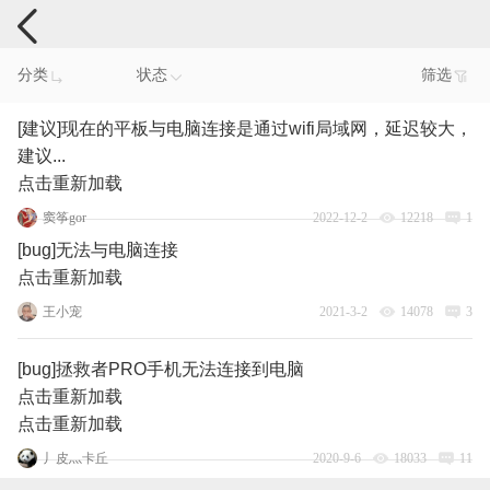
手机反馈
分类
状态
筛选
[建议]现在的平板与电脑连接是通过wifi局域网，延迟较大，
建议...
点击重新加载
窦筝gor
2022-12-2
12218
1
[bug]无法与电脑连接
点击重新加载
王小宠
2021-3-2
14078
3
[bug]拯救者PRO手机无法连接到电脑
点击重新加载
点击重新加载
丿皮灬卡丘
2020-9-6
18033
11