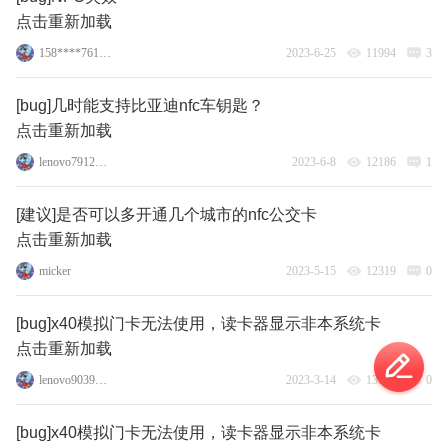
点击重新加载
158****7611_3
2023-6-25
11994
3
[bug]几时能支持比亚迪nfc车钥匙？
点击重新加载
lenovo79121511
2023-6-8
12186
1
[建议]是否可以多开通几个城市的nfc公交卡
点击重新加载
micker
2023-5-15
12319
0
[bug]x40模拟门卡无法使用，读卡器显示非本系统卡
点击重新加载
lenovo90396726
2023-3-14
13557
0
[bug]x40模拟门卡无法使用，读卡器显示非本系统卡