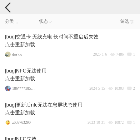
手机反馈
分类
状态
筛选
[bug]交通卡 无线充电 长时间不重启后失效
点击重新加载
dos7lo
2025-1-6
7486
1
[bug]NFC无法使用
点击重新加载
186****3855_26
2024-5-15
10303
2
[bug]更新后nfc无法在息屏状态使用
点击重新加载
z609763290
2023-10-31
10872
1
[bug]NFC失效