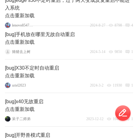
[bug]edge s30不定时重启，过了两天变成反复重启不能进
入系统
点击重新加载
lenovo85477926
2024-8-27
8798
4
[bug]手机放在哪里无故自动重启
点击重新加载
骑猪去上树
2024-5-14
9850
1
[bug]X30不定时自动重启
点击重新加载
uriel2023
2024-3-2
11930
1
[bug]x40无故重启
点击重新加载
呆子二师弟
2023-12-12
10419
1
[bug]开野兽模式重启