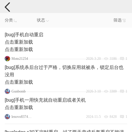
手机反馈
分类
状态
筛选
[bug]手机自动重启
点击重新加载
点击重新加载
Moto21254
2026-3-20
3186
1
[bug]系统杀后台过于严格，切换应用就被杀，锁定后台也
没用
点击重新加载
Gunbomb
2026-3-10
3309
1
[bug]手机一用快充就自动重启或者关机
点击重新加载
lenovo83745069
2024-11-5
8428
1