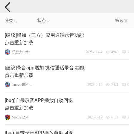
手机反馈
分类
状态
筛选
[建议]增加（三方）应用通话录音功能
点击重新加载
联想大中华
2025-11-24
4949
2
[建议]录音app增加 微信通话录音 功能
点击重新加载
lenovo49041184
2025-6-15
7421
0
[bug]自带录音APP播放自动回退
点击重新加载
Moto21254
2025-5-12
6174
2
[bug]自带录音APP播放自动回退