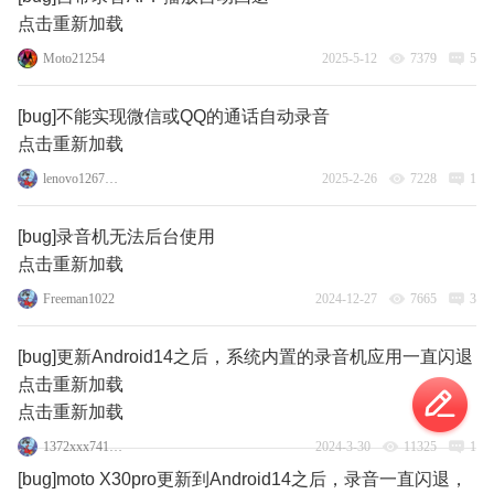
点击重新加载
Moto21254
2025-5-12
7379
5
[bug]不能实现微信或QQ的通话自动录音
点击重新加载
lenovo126773641
2025-2-26
7228
1
[bug]录音机无法后台使用
点击重新加载
Freeman1022
2024-12-27
7665
3
[bug]更新Android14之后，系统内置的录音机应用一直闪退
点击重新加载
点击重新加载
1372xxx741_477949
2024-3-30
11325
1
[bug]moto X30pro更新到Android14之后，录音一直闪退，