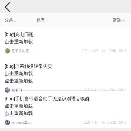
手机反馈
分类
状态
筛选
[bug]充电问题
点击重新加载
瓶子里的瓶瓶瓶
2021-10-17
12206
1
[bug]屏幕触摸经常失灵
点击重新加载
点击重新加载
老爷们
2021-9-19
13561
6
[bug]手机自带语音助手无法识别语音唤醒
点击重新加载
点击重新加载
lenovo69259819
2021-7-10
12382
2