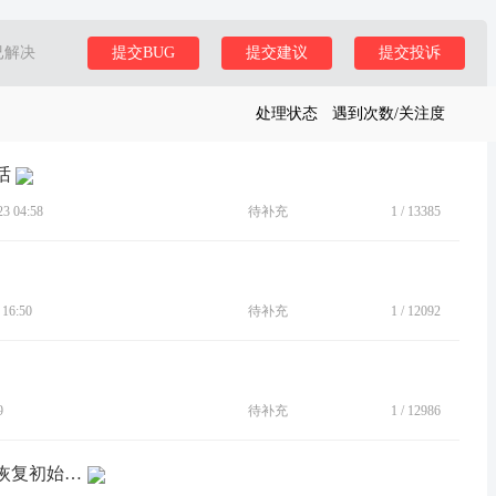
已解决
提交BUG
提交建议
提交投诉
处理状态
遇到次数/关注度
话
 04:58
待补充
1
/
13385
16:50
待补充
1
/
12092
9
待补充
1
/
12986
[BUG]来电声音音量无法设置，老自动恢复初始大小音量