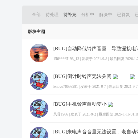
全部
待处理
待补充
分析中
解决中
已答复
版块主题
[BUG]自动降低铃声音量，导致漏接电
156****5198_13
|
发表于 2021-9-8
|
最后回复 2026-1-23
[BUG]倒计时铃声无法关闭
lenovo70698281
|
发表于 2021-9-7
|
最后回复 2021-9-7 
[BUG]手机铃声自动变小
风骨1966
|
发表于 2021-9-2
|
最后回复 2026-1-16 01:1