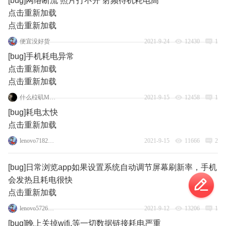
[bug]网络断流 照片打不开 射频待机耗电高
点击重新加载
点击重新加载
便宜没好货
2021-9-24
12430
1
[bug]手机耗电异常
点击重新加载
点击重新加载
什么柆矶Moto
2021-9-15
12458
1
[bug]耗电太快
点击重新加载
lenovo71829684
2021-9-15
11666
2
[bug]日常浏览app如果设置系统自动调节屏幕刷新率，手机
会发热且耗电很快
点击重新加载
lenovo57265241
2021-9-12
13206
1
[bug]晚上关掉wifi,等一切数据链接耗电严重