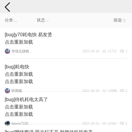
手机反馈
分类
状态
筛选
[bug]y70耗电快 易发烫
点击重新加载
华强北拯救者y70
2023-10-10
11725
2
[bug]耗电快
点击重新加载
点击重新加载
听雨眠
2021-10-19
12998
2
[bug]待机耗电太高了
点击重新加载
点击重新加载
lenovo72264073
2021-10-13
13167
2