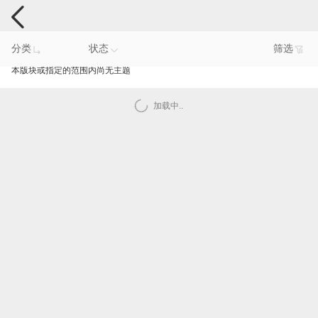
手机反馈
分类
状态
筛选
本版块或指定的范围内尚无主题
加载中..