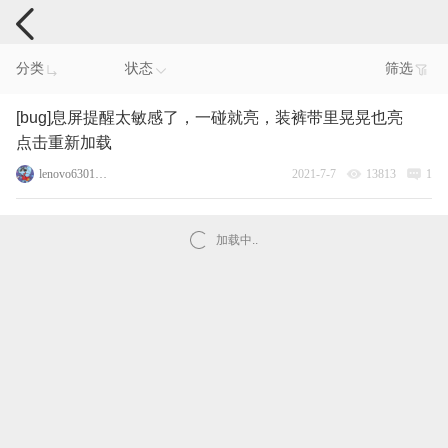
手机反馈
分类
状态
筛选
[bug]息屏提醒太敏感了，一碰就亮，装裤带里晃晃也亮
点击重新加载
lenovo63017180
2021-7-7
13813
1
加载中..