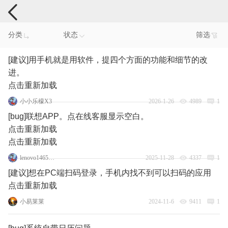
手机反馈
分类
状态
筛选
[建议]用手机就是用软件，提四个方面的功能和细节的改
进。
点击重新加载
小小乐檬X3
2026-1-26
4989
1
[bug]联想APP。点在线客服显示空白。
点击重新加载
点击重新加载
lenovo146523369
2025-11-28
4337
1
[建议]想在PC端扫码登录，手机内找不到可以扫码的应用
点击重新加载
小易莱莱
2024-11-6
9411
1