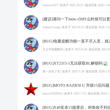
sunsuwei527
|
发表于 2025-10-27
|
最后回复 2026-1-16 
[建议]请问一下moto s50什么时候可以
ArthurCLoong
|
发表于 2025-9-25
|
最后回复 2026-1-19 
天之宇电脑数码
|
发表于 2025-8-20
|
最后回复 2025-8-2
[BUG]XT2315-1无法获取BL解锁码
第一次给了党
|
发表于 2025-7-29
|
最后回复 2026-1-18
[BUG]MOTO RAZR50 U 升级15后问题
lenovo51929343
|
发表于 2025-7-25
|
最后回复 2026-1-2
[BUG]X40安卓15熄屏后，闲鱼收不到