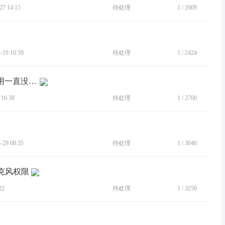
7 14:15
待处理
1
/
2009
19 10:59
待处理
1
/
2424
[建议]moto edge系列手机的相册非常难用一直没有进步
16:38
待处理
1
/
2760
29 08:35
待处理
1
/
3046
麦克风权限
22
待处理
1
/
3250