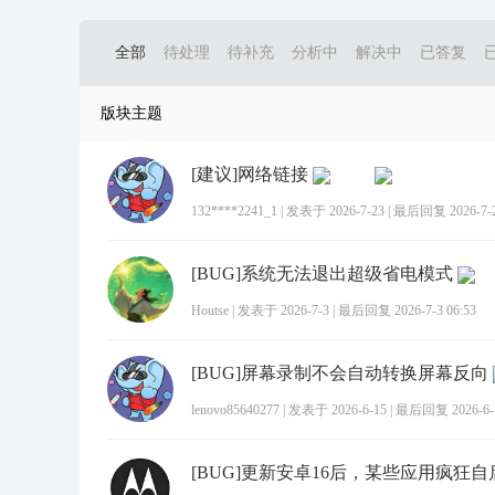
全部
待处理
待补充
分析中
解决中
已答复
版块主题
[建议]网络链接
132****2241_1
|
发表于 2026-7-23
|
最后回复 2026-7-23
[BUG]系统无法退出超级省电模式
Houtse
|
发表于 2026-7-3
|
最后回复 2026-7-3 06:53
[BUG]屏幕录制不会自动转换屏幕反向
lenovo85640277
|
发表于 2026-6-15
|
最后回复 2026-6-1
[BUG]更新安卓16后，某些应用疯狂自