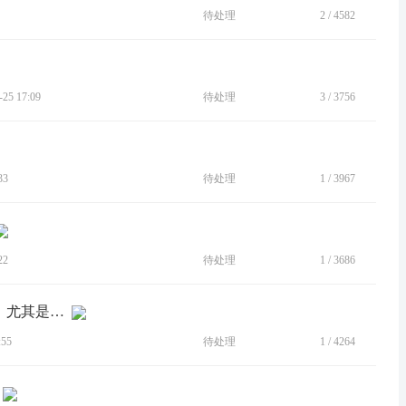
待处理
2
/
4582
5 17:09
待处理
3
/
3756
33
待处理
1
/
3967
22
待处理
1
/
3686
[建议]希望游戏助手能尽快上更多功能，尤其是超级分辨率
55
待处理
1
/
4264