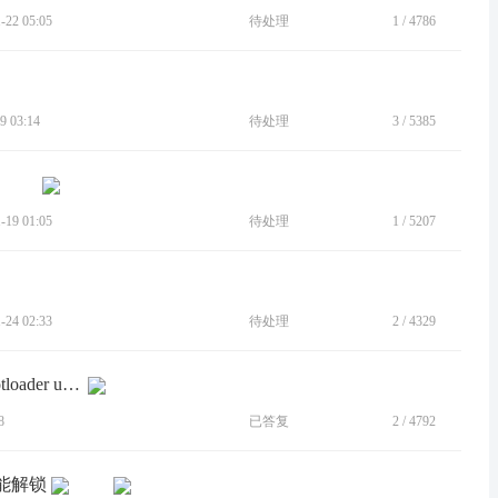
22 05:05
待处理
1
/
4786
 03:14
待处理
3
/
5385
19 01:05
待处理
1
/
5207
24 02:33
待处理
2
/
4329
[BUG]Your device does not qualify for bootloader unlocking
8
已答复
2
/
4792
能解锁