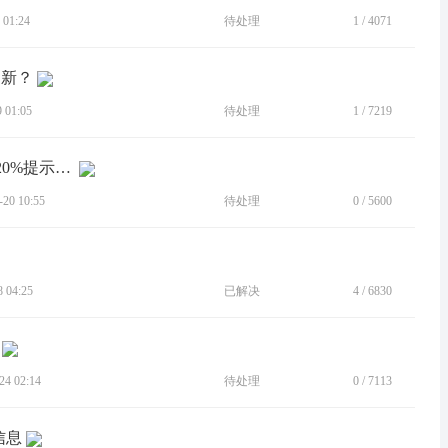
01:24
待处理
1
/
4071
更新？
01:05
待处理
1
/
7219
[BUG]电量提醒功能一直不尽人意，就20%提示一下，为什么不能设置自定义，或者3% 5%提示？
0 10:55
待处理
0
/
5600
 04:25
已解决
4
/
6830
4 02:14
待处理
0
/
7113
信息