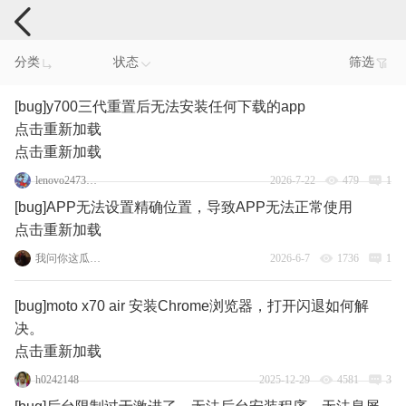
手机反馈
分类
状态
筛选
[bug]y700三代重置后无法安装任何下载的app
点击重新加载
点击重新加载
lenovo24738743
2026-7-22
479
1
[bug]APP无法设置精确位置，导致APP无法正常使用
点击重新加载
我问你这瓜保熟吗
2026-6-7
1736
1
[bug]moto x70 air 安装Chrome浏览器，打开闪退如何解
决。
点击重新加载
h0242148
2025-12-29
4581
3