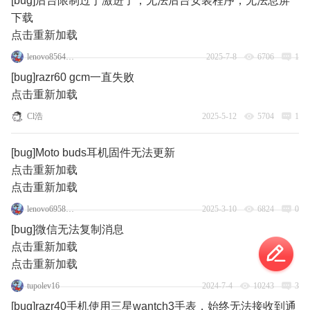
[bug]后台限制过于激进了，无法后台安装程序，无法息屏
下载
点击重新加载
lenovo85640277
2025-7-8
6706
1
[bug]razr60 gcm一直失败
点击重新加载
Cl浩
2025-5-12
5704
1
[bug]Moto buds耳机固件无法更新
点击重新加载
点击重新加载
lenovo69584331
2025-3-10
6824
0
[bug]微信无法复制消息
点击重新加载
点击重新加载
tupolev16
2024-7-4
10243
3
[bug]razr40手机使用三星wantch3手表，始终无法接收到通