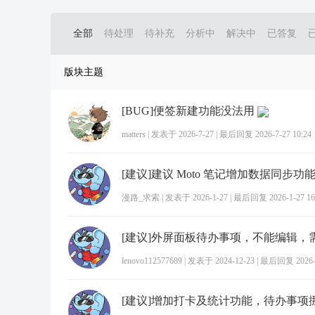
全部
待处理
待补充
分析中
解决中
已答复
版块主题
[BUG]便签新建功能没法用
matters
|
发表于 2026-7-27
|
最后回复 2026-7-27 10:24
漫路_求索
|
发表于 2026-1-27
|
最后回复 2026-1-27 16
lenovo112577689
|
发表于 2024-12-23
|
最后回复 2026-1
[建议]增加打卡及统计功能，待办事项