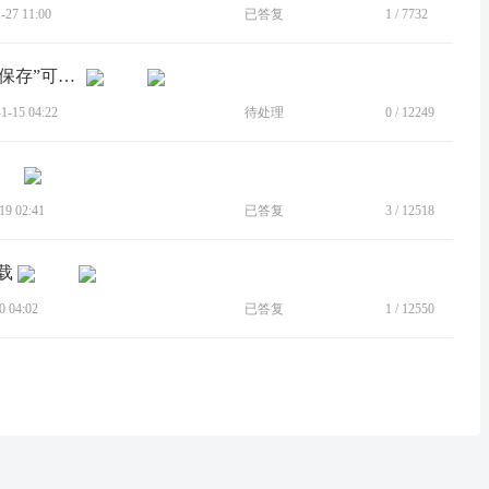
27 11:00
已答复
1
/
7732
[建议]moto笔记：在编辑的右上角加个“保存”可好？
-15 04:22
待处理
0
/
12249
9 02:41
已答复
3
/
12518
载
 04:02
已答复
1
/
12550