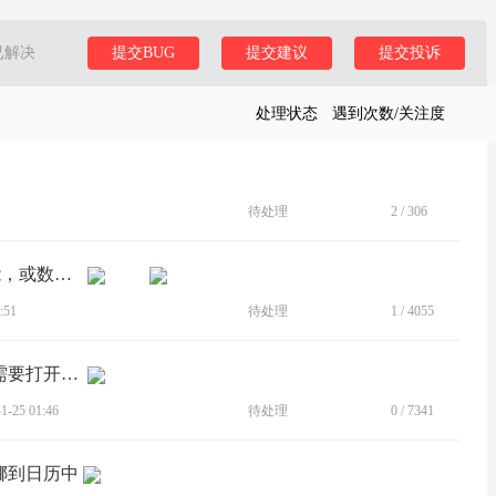
已解决
提交BUG
提交建议
提交投诉
处理状态
遇到次数/关注度
待处理
2
/
306
[建议]建议 Moto 笔记增加数据同步功能，或数据移植功能
:51
待处理
1
/
4055
[建议]外屏面板待办事项，不能编辑，需要打开内屏，不方便
-25 01:46
待处理
0
/
7341
挪到日历中