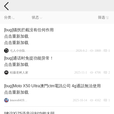
手机反馈
分类
状态
筛选
[bug]骚扰拦截没有任何作用
点击重新加载
点击重新加载
七人小分队
2026-6-2
1869
1
[bug]通话时免提功能异常！
点击重新加载
枯藤老树人家
2025-11-1
4706
2
[bug]Moto X50 Ultra澳門ctm電訊公司 4g通話無法使用
点击重新加载
lenovo64196223
2025-10-14
4162
1
[建议]G75语音识别功能太弱