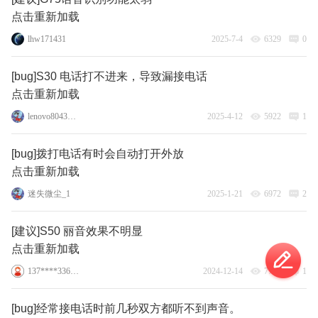
点击重新加载
lhw171431
2025-7-4
6329
0
[bug]S30 电话打不进来，导致漏接电话
点击重新加载
lenovo80439958
2025-4-12
5922
1
[bug]拨打电话有时会自动打开外放
点击重新加载
迷失微尘_1
2025-1-21
6972
2
[建议]S50 丽音效果不明显
点击重新加载
137****3360_8
2024-12-14
7787
1
[bug]经常接电话时前几秒双方都听不到声音。