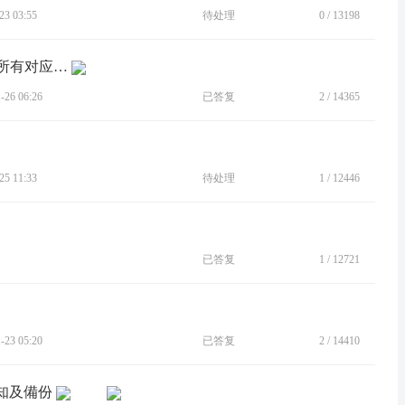
3 03:55
待处理
0
/
13198
[BUG]开启VPN，所有原应用可连网，所有对应分身应用无法连网
26 06:26
已答复
2
/
14365
5 11:33
待处理
1
/
12446
已答复
1
/
12721
23 05:20
已答复
2
/
14410
通知及備份