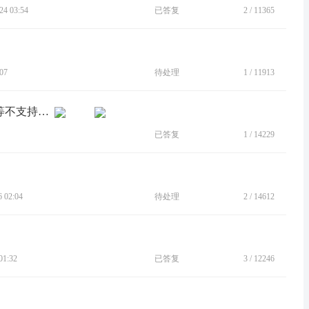
4 03:54
已答复
2
/
11365
07
待处理
1
/
11913
[建议]应用分身，分身的微信，支付宝等不支持指纹支付。
已答复
1
/
14229
 02:04
待处理
2
/
14612
1:32
已答复
3
/
12246