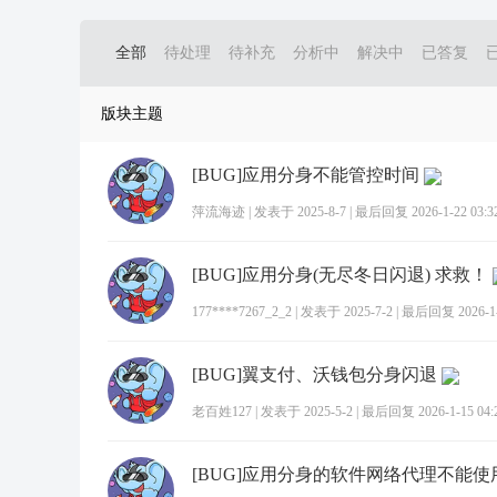
全部
待处理
待补充
分析中
解决中
已答复
版块主题
[BUG]应用分身不能管控时间
萍流海迹
|
发表于 2025-8-7
|
最后回复 2026-1-22 03:3
[BUG]应用分身(无尽冬日闪退) 求救！
177****7267_2_2
|
发表于 2025-7-2
|
最后回复 2026-1-2
[BUG]翼支付、沃钱包分身闪退
老百姓127
|
发表于 2025-5-2
|
最后回复 2026-1-15 04:
[BUG]应用分身的软件网络代理不能使