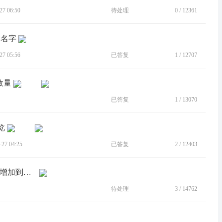
7 06:50
待处理
0
/
12361
身名字
7 05:56
已答复
1
/
12707
数量
已答复
1
/
13070
览
7 04:25
已答复
2
/
12403
[建议]应用分身增加多开的个数，由5个增加到用户自己设定
待处理
3
/
14762