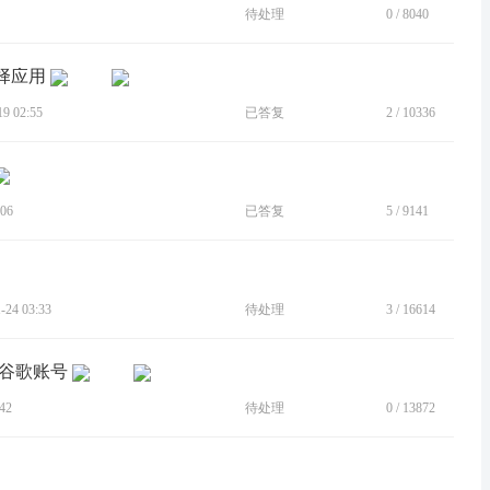
待处理
0
/
8040
择应用
 02:55
已答复
2
/
10336
06
已答复
5
/
9141
24 03:33
待处理
3
/
16614
取谷歌账号
42
待处理
0
/
13872