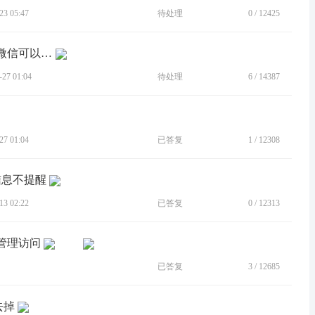
3 05:47
待处理
0
/
12425
[BUG]分身后的微信不能定位，只有主微信可以定位，请修复解决。
7 01:04
待处理
6
/
14387
7 01:04
已答复
1
/
12308
信息不提醒
3 02:22
已答复
0
/
12313
件管理访问
已答复
3
/
12685
去掉