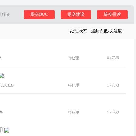
已解决
提交BUG
提交建议
提交投诉
处理状态
遇到次数/关注度
2
待处理
0
/
7089
2 03:33
待处理
1
/
7673
29
待处理
1
/
5832
用