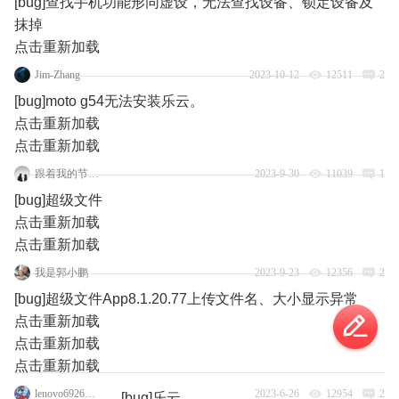
[bug]查找手机功能形同虚设，无法查找设备、锁定设备及
抹掉
点击重新加载
Jim-Zhang
2023-10-12
12511
2
[bug]moto g54无法安装乐云。
点击重新加载
点击重新加载
跟着我的节奏嗨起来
2023-9-30
11039
1
[bug]超级文件
点击重新加载
点击重新加载
我是郭小鹏
2023-9-23
12356
2
[bug]超级文件App8.1.20.77上传文件名、大小显示异常
点击重新加载
点击重新加载
点击重新加载
lenovo69263457
2023-6-26
12954
2
[bug]乐云