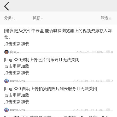
手机反馈
分类
状态
筛选
[建议]超级文件中云盘 能否嗅探浏览器上的视频资源存入网
盘。
点击重新加载
向大人
2024-9-25
8497
0
[bug]X30强制上传照片到乐云且无法关闭
点击重新加载
点击重新加载
lenovo72558450
2023-11-19
14850
2
[bug]X30 自动上传拍摄的照片到云服务且无法关闭
点击重新加载
点击重新加载
lenovo72558450
2023-11-19
11702
1