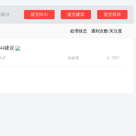
已解决
提交BUG
提交建议
提交投诉
处理状态
遇到次数/关注度
044建设
:47
待处理
0
/
7957