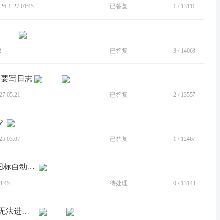
-1-27 01:45
已答复
1
/
13111
2
已答复
3
/
14063
需要写日志
7 05:21
已答复
2
/
13557
？
5 03:07
已答复
1
/
12467
[建议]建议加入自定义主屏功能和桌面图标自动排序
3:45
待处理
0
/
13143
[BUG]拯救者2 PRO [13.0.822]游戏双开无法进入拯救者领域