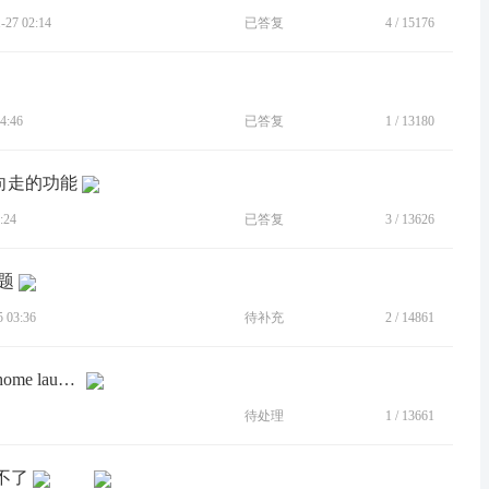
27 02:14
已答复
4
/
15176
4:46
已答复
1
/
13180
向走的功能
:24
已答复
3
/
13626
题
 03:36
待补充
2
/
14861
[BUG]自定義家庭發射器崩潰 / Custom home launchers crash
待处理
1
/
13661
除不了