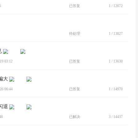
6
已答复
1
/
12672
待处理
1
/
13827
见
9 03:12
已答复
1
/
13630
偏大
6 06:44
已答复
1
/
14970
闪退
48
已解决
3
/
14437