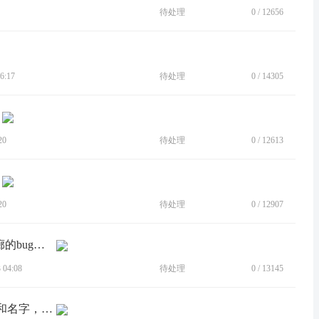
待处理
0
/
12656
6:17
待处理
0
/
14305
20
待处理
0
/
12613
20
待处理
0
/
12907
[建议]关闭左滑进入相机，右滑锁屏画廊的bug，垃圾功能有什么用
04:08
待处理
0
/
13145
[BUG]负一屏不能正确显示抖音的图标和名字，常用软件图标那里