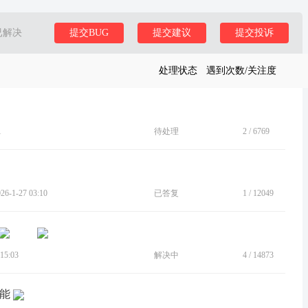
已解决
提交BUG
提交建议
提交投诉
处理状态
遇到次数/关注度
1
待处理
2
/
6769
-1-27 03:10
已答复
1
/
12049
15:03
解决中
4
/
14873
功能