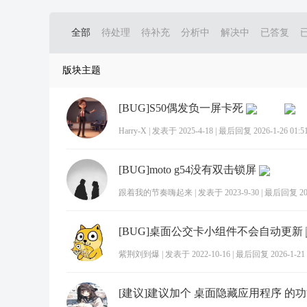
全部
待处理
待补充
分析中
解决中
已答复
版块主题
[BUG]S50偶发负一屏卡死
Harry-X
|
发表于 2025-4-18
|
最后回复 2026-1-26 01:5
[BUG]moto g54没有双击锁屏
跟着我的节奏嗨起来
|
发表于 2023-9-30
|
最后回复 2026
[BUG]桌面公交卡小组件不会自动更新
紫荆刘到爆
|
发表于 2022-10-16
|
最后回复 2026-1-21 
[建议]建议加个 桌面隐藏应用程序 的