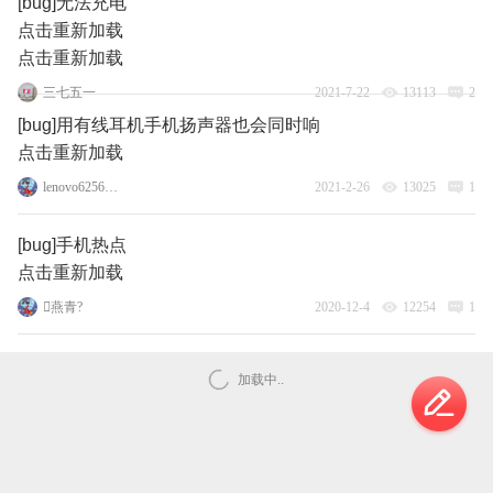
[bug]无法充电
点击重新加载
点击重新加载
三七五一
2021-7-22
13113
2
[bug]用有线耳机手机扬声器也会同时响
点击重新加载
lenovo62564279
2021-2-26
13025
1
[bug]手机热点
点击重新加载
燕青?
2020-12-4
12254
1
加载中..