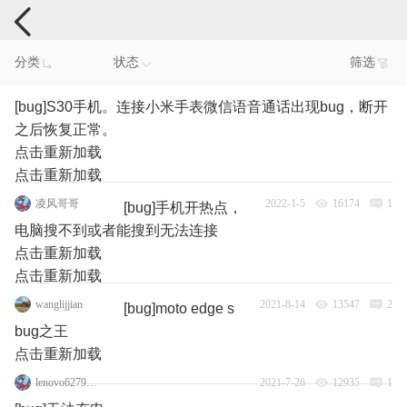
手机反馈
分类
状态
筛选
[bug]S30手机。连接小米手表微信语音通话出现bug，断开
之后恢复正常。
点击重新加载
点击重新加载
凌风哥哥
2022-1-5
16174
1
[bug]手机开热点，
电脑搜不到或者能搜到无法连接
点击重新加载
点击重新加载
wanglijjian
2021-8-14
13547
2
[bug]moto edge s
bug之王
点击重新加载
lenovo62795586
2021-7-26
12935
1