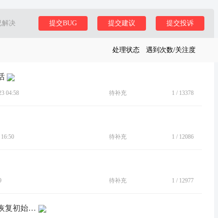
已解决
提交BUG
提交建议
提交投诉
处理状态
遇到次数/关注度
话
 04:58
待补充
1
/
13378
16:50
待补充
1
/
12086
9
待补充
1
/
12977
[BUG]来电声音音量无法设置，老自动恢复初始大小音量