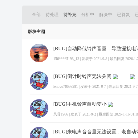
全部
待处理
待补充
分析中
解决中
已答复
版块主题
[BUG]自动降低铃声音量，导致漏接电
156****5198_13
|
发表于 2021-9-8
|
最后回复 2026-1-23
[BUG]倒计时铃声无法关闭
lenovo70698281
|
发表于 2021-9-7
|
最后回复 2021-9-7 
[BUG]手机铃声自动变小
风骨1966
|
发表于 2021-9-2
|
最后回复 2026-1-16 01:1