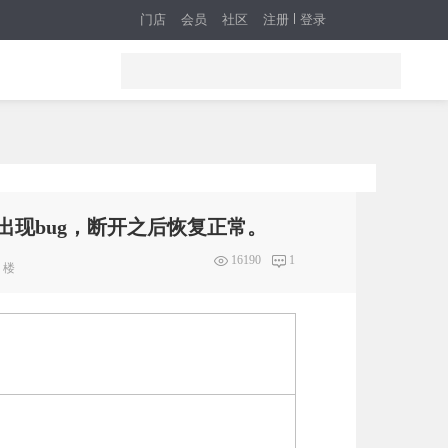
门店
会员
社区
注册
登录
出现bug，断开之后恢复正常。
16190
1
楼