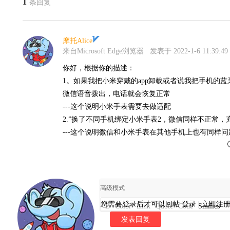
1
条回复
摩托Alice
来自Microsoft Edge浏览器
发表于 2022-1-6 11:39:49
你好，根据你的描述：
1。如果我把小米穿戴的app卸载或者说我把手机的
微信语音拨出，电话就会恢复正常
---这个说明小米手表需要去做适配
2.”换了不同手机绑定小米手表2，微信同样不正常，
---这个说明微信和小米手表在其他手机上也有同样问
高级模式
您需要登录后才可以回帖
登录
|
立即注
B
Color
Link
Quote
Code
Smilies
发表回复