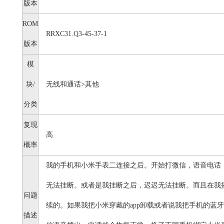
版本
ROM
RRXC31.Q3-45-37-1
版本
模
块/
无线和通话>其他
分类
复现
高
概率
我的手机和小米手表二连接之后。开始打微信，语音电话
无法挂断。或者是我挂断之后，迟迟无法挂断。而且在我
问题
续的。如果我把小米穿戴的app卸载或者说我把手机的蓝
描述