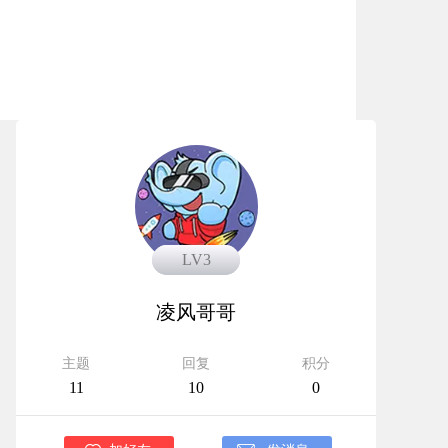
LV4
LV3
凌风哥哥
主题
回复
积分
11
10
0