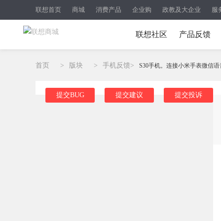
联想首页
商城
消费产品
企业购
政教及大企业
服
联想社区
产品反馈
首页
>
版块
>
手机反馈
>
S30手机。连接小米手表微信语音
提交BUG
提交建议
提交投诉