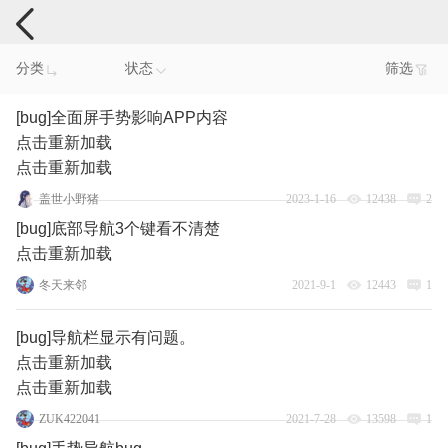
手机反馈
分类
状态
筛选
[bug]全面屏手势影响APP内容
点击重新加载
点击重新加载
盖世小野猪
2023-1-16
12438
2
[bug]底部导航3个键看不清楚
点击重新加载
冬天来邻
2021-9-1
12443
1
[bug]导航栏显示有问题。
点击重新加载
点击重新加载
ZUK422041
2021-7-28
13598
1