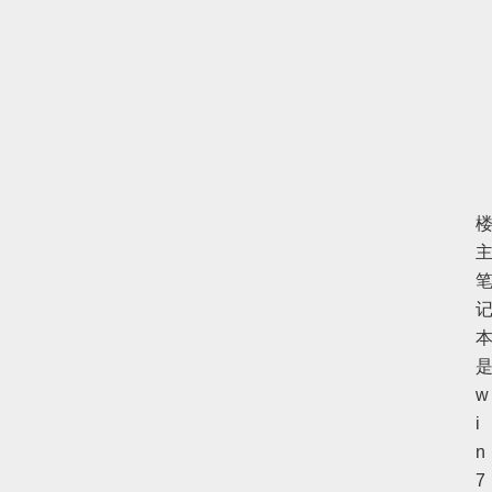
w
i
n
7