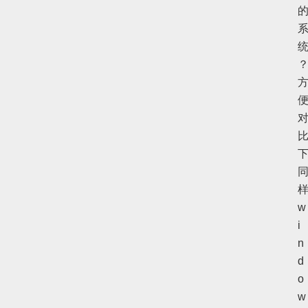
w
i
n
d
o
w