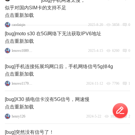
[bug]手机网速太慢，
似乎对国内SIM卡的支持不足
点击重新加载
caodaiqin
2025-8-20
5858
0
[bug]moto s30 在5G网络下无法获取IPV6地址
点击重新加载
lenovo108951373
2025-4-15
6260
0
[bug]手机连接拓展坞网口后，手机网络信号5g掉4g
点击重新加载
lenovo117971950
2024-11-12
7796
1
[bug]X30 插电信卡没有5G信号，网速慢
点击重新加载
henry126
2024-5-22
10534
2
[bug]突然没有信号了！