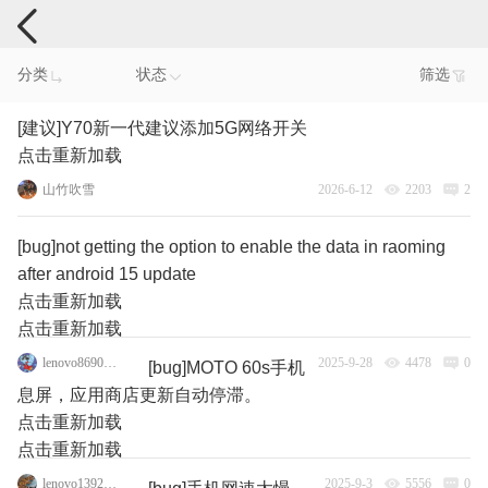
手机反馈
分类
状态
筛选
[建议]Y70新一代建议添加5G网络开关
点击重新加载
山竹吹雪
2026-6-12
2203
2
[bug]not getting the option to enable the data in raoming
after android 15 update
点击重新加载
点击重新加载
lenovo86904224
2025-9-28
4478
0
[bug]MOTO 60s手机
息屏，应用商店更新自动停滞。
点击重新加载
点击重新加载
lenovo139278711
2025-9-3
5556
0