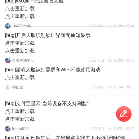
[bug]x30屏下无法设置人脸
点击重新加载
点击重新加载
164702**46
2022-12-2
13129
0
[bug]开启人脸识别锁屏界面无通知显示
点击重新加载
点击重新加载
金融界的罗先生
2022-9-21
13394
5
[bug]游戏人脸识别黑屏和WIFI不能使用游戏
点击重新加载
神仙宝
2022-9-9
13554
1
[bug]支付宝显示“当前设备不支持刷脸”
点击重新加载
点击重新加载
lenovo81894477
2022-9-1
14932
2
[bug]关闭面部解锁后，在息屏点亮状态下不能面部解锁