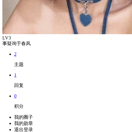
LV3
事疑询于春风
2
主题
1
回复
0
积分
我的圈子
我的勋章
退出登录