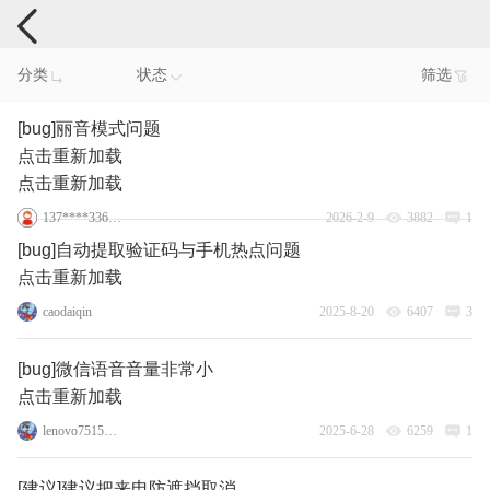
手机反馈
分类
状态
筛选
[bug]丽音模式问题
点击重新加载
点击重新加载
137****3360_8
2026-2-9
3882
1
[bug]自动提取验证码与手机热点问题
点击重新加载
caodaiqin
2025-8-20
6407
3
[bug]微信语音音量非常小
点击重新加载
lenovo75150856
2025-6-28
6259
1
[建议]建议把来电防遮挡取消