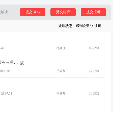
已解决
提交BUG
提交建议
提交投诉
处理状态
遇到次数/关注度
:47
待处理
8
/
7210
[建议]咱们50的电源（指纹）比较松，没有三星折叠的紧密，手感...
8 01:06
已答复
2
/
9719
23 07:54
已答复
1
/
9992