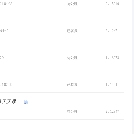
4 04:38
待处理
0
/
15049
04:40
已答复
2
/
12471
20
待处理
1
/
13073
4 02:09
已答复
1
/
14011
[建议]急需新增防误触模式，现在揣兜里天天误触音乐和密码
待处理
2
/
12347